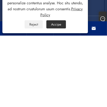
personalize contentus analyse. Hoc situ utendo,
US
ad nostrum crustulorum usum consentis.
Privacy
Policy
Reject
Accipe




Copyright © 2022 CIXI SANDIE ELECTRICAL
APPLICANDIS CO.,LTD. Lavatio Machina, Spin Dryer,
Air Cooling Fan All Rights Reserved.
Links
Sitemap
RSS
XML
Privacy Policy