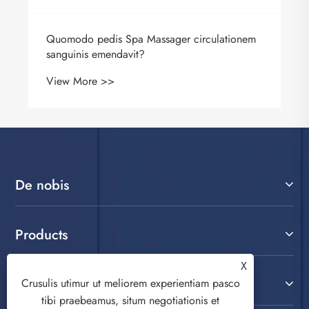
Quomodo pedis Spa Massager circulationem
sanguinis emendavit?
View More >>
De nobis
Products
X
Nobis loquere
Crusulis utimur ut meliorem experientiam pasco
tibi praebeamus, situm negotiationis et