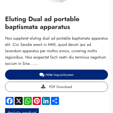
Eluting Dual ad portable
baptismata apparatus
Nos suppleret eluting dual ad portable baptismata apparatus
elit. Cixi Sandie erexit in MMI, quod devoti ipsi ad
lavandum apparatus per multos annos, covering multis
regionibus. Nos exspectat facti vestri diu terminus negotium
socium in Sina ......
Mitte Inquisitionem
PDF Download
Facebook
X
WhatsApp
Pinterest
LinkedIn
Share
depictio producti