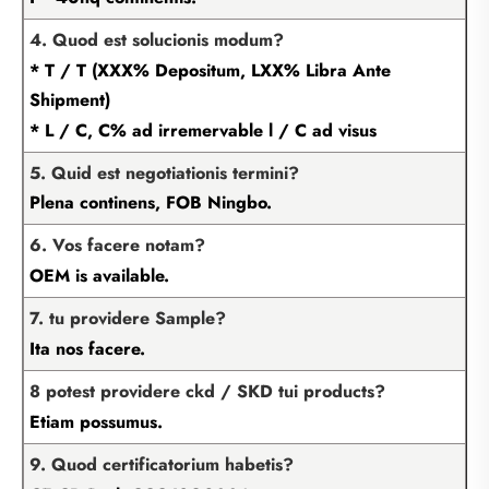
4. Quod est solucionis modum?
* T / T (XXX% Depositum, LXX% Libra Ante
Shipment)
* L / C, C% ad irremervable l / C ad visus
5. Quid est negotiationis termini?
Plena continens, FOB Ningbo.
6. Vos facere notam?
OEM is available.
7. tu providere Sample?
Ita nos facere.
8 potest providere ckd / SKD tui products?
Etiam possumus.
9. Quod certificatorium habetis?