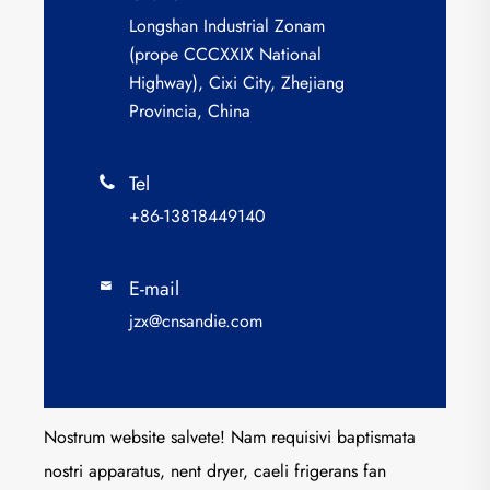
Longshan Industrial Zonam
(prope CCCXXIX National
Highway), Cixi City, Zhejiang
Provincia, China
Tel

+86-13818449140
E-mail

jzx@cnsandie.com
Nostrum website salvete! Nam requisivi baptismata
nostri apparatus, nent dryer, caeli frigerans fan