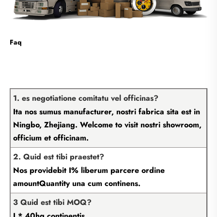
Faq
1. es negotiatione comitatu vel officinas?
Ita nos sumus manufacturer, nostri fabrica sita est in
Ningbo, Zhejiang. Welcome to visit nostri showroom,
officium et officinam.
2. Quid est tibi praestet?
Nos providebit I% liberum parcere ordine
amountQuantity una cum continens.
3 Quid est tibi MOQ?
I * 40hq continentis.