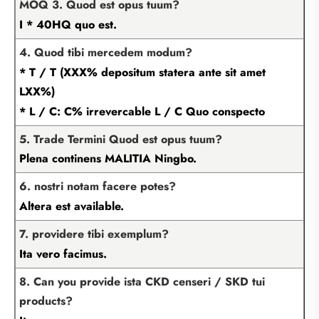
MOQ 3. Quod est opus tuum?
I * 40HQ quo est.
4. Quod tibi mercedem modum?
* T / T (XXX% depositum statera ante sit amet
LXX%)
* L / C: C% irrevercable L / C Quo conspecto
5. Trade Termini Quod est opus tuum?
Plena continens MALITIA Ningbo.
6. nostri notam facere potes?
Altera est available.
7. providere tibi exemplum?
Ita vero facimus.
8. Can you provide ista CKD censeri / SKD tui
products?