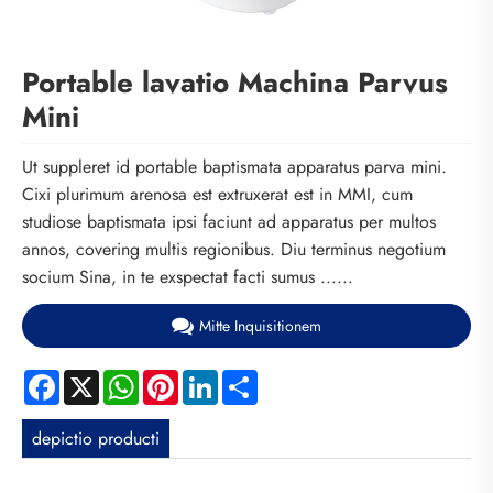
Portable lavatio Machina Parvus
Mini
Ut suppleret id portable baptismata apparatus parva mini.
Cixi plurimum arenosa est extruxerat est in MMI, cum
studiose baptismata ipsi faciunt ad apparatus per multos
annos, covering multis regionibus. Diu terminus negotium
socium Sina, in te exspectat facti sumus ......
Mitte Inquisitionem
Facebook
X
WhatsApp
Pinterest
LinkedIn
Share
depictio producti