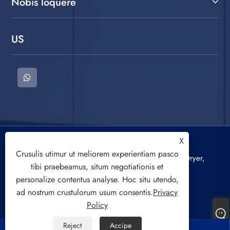
Nobis loquere
US
X
Copyright © 2022 CIXI SANDIE ELECTRICAL
Crusulis utimur ut meliorem experientiam pasco
APPLICANDIS CO.,LTD. Lavatio Machina, Spin Dryer,
tibi praebeamus, situm negotiationis et
Air Cooling Fan All Rights Reserved.
personalize contentus analyse. Hoc situ utendo,
ad nostrum crustulorum usum consentis.
Privacy
Policy
Reject
Accipe