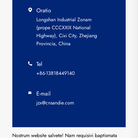
Oratio

Longshan Industrial Zonam
(prope CCCXXIX National
Highway), Cixi City, Zhejiang
Provincia, China
Tel

+86-13818449140
E-mail

jzx@cnsandie.com
Nostrum website salvete! Nam requisivi baptismata