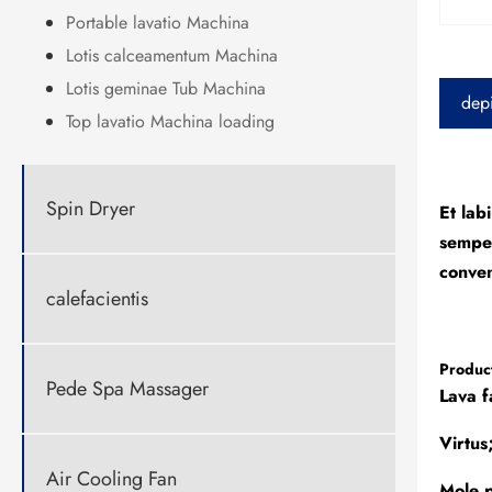
Portable lavatio Machina
Lotis calceamentum Machina
Lotis geminae Tub Machina
depi
Top lavatio Machina loading
Spin Dryer
Et lab
semper
conven
calefacientis
Product
Pede Spa Massager
Lava f
Virtu
Air Cooling Fan
Mole 