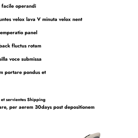
 facile operandi
ntes velox lava V minuta velox nent
temperatio panel
ack fluctus rotam
illa voce submissa
m portare pondus et
 et servientes Shipping
are, per aerem 30days post depositionem