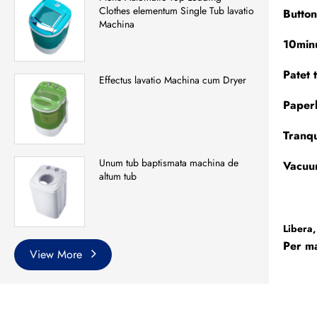
Clothes elementum Single Tub lavatio
Button
Machina
10minu
Patet 
Effectus lavatio Machina cum Dryer
Paperb
Tranqu
Unum tub baptismata machina de
Vacuu
altum tub
Libera,
Per m
View More