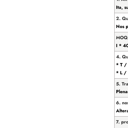
Ita, 
2. Qu
Nos p
MOQ 
I * 4
4. Q
* T /
* L /
5. Tr
Plena
6. no
Altera
7. pr