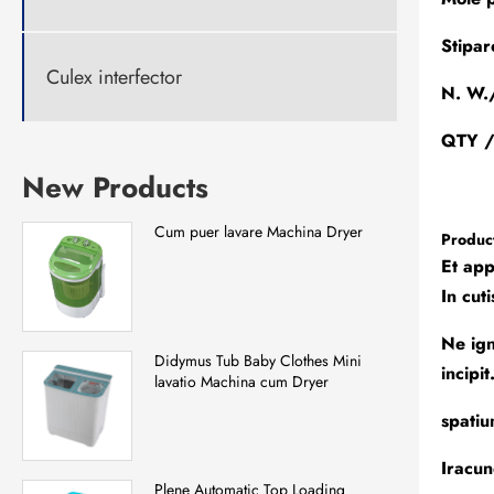
Stipa
Culex interfector
N. W.
QTY /
New Products
Cum puer lavare Machina Dryer
Product
Et app
In cut
Ne ign
Didymus Tub Baby Clothes Mini
incipit
lavatio Machina cum Dryer
spatiu
Iracu
Plene Automatic Top Loading