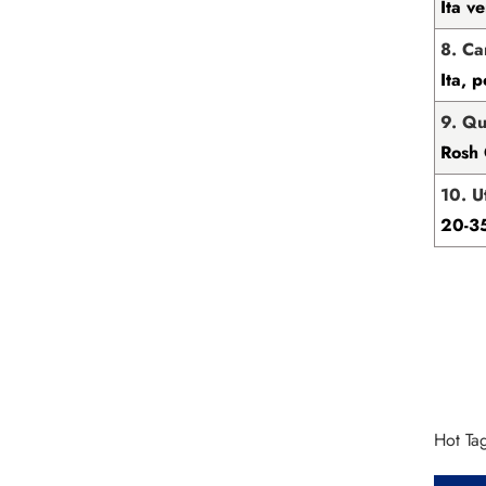
Ita v
8. Ca
Ita, 
9. Qu
Rosh
10. U
20-35
Hot Tag