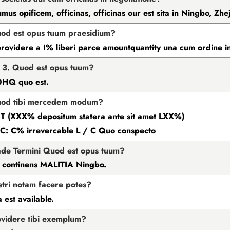
sumus opificem, officinas, officinas our est sita in Ningbo, Z
od est opus tuum praesidium?
rovidere a I% liberi parce amountquantity una cum ordine in
3. Quod est opus tuum?
0HQ quo est.
uod tibi mercedem modum?
 T (XXX% depositum statera ante sit amet LXX%)
 C: C% irrevercable L / C Quo conspecto
ade Termini Quod est opus tuum?
 continens MALITIA Ningbo.
stri notam facere potes?
 est available.
ovidere tibi exemplum?