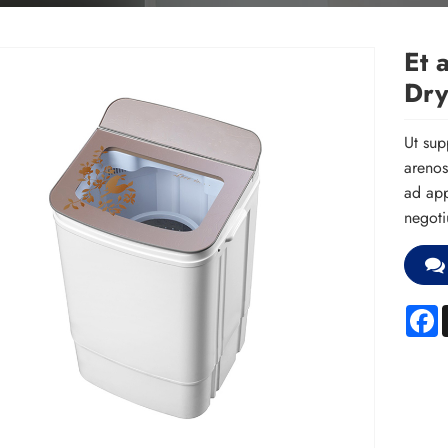
Et 
Dry
Ut sup
arenos
ad app
negoti
F