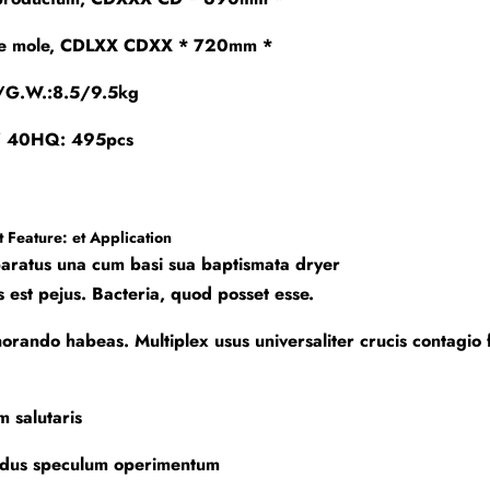
re mole, CDLXX CDXX * 720mm *
/G.W.:8.5/9.5kg
 40HQ: 495pcs
 Feature: et Application
aratus una cum basi sua baptismata dryer
is est pejus. Bacteria, quod posset esse.
orando habeas. Multiplex usus universaliter crucis contagio
.
m salutaris
ndus speculum operimentum