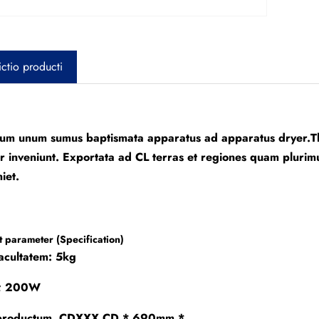
ctio producti
ium unum sumus baptismata apparatus ad apparatus dryer.Th
 inveniunt. Exportata ad CL terras et regiones quam plurim
iet.
 parameter (Specification)
acultatem: 5kg
s; 200W
productum, CDXXX CD * 690mm *