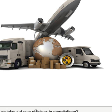
 societas aut cum officinas in negotiatione?