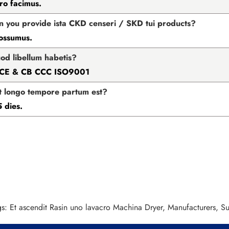
ero facimus.
n you provide ista CKD censeri / SKD tui products?
possumus.
od libellum habetis?
 CE & CB CCC ISO9001
t longo tempore partum est?
 dies.
s: Et ascendit Rasin uno lavacro Machina Dryer, Manufacturers, Sup