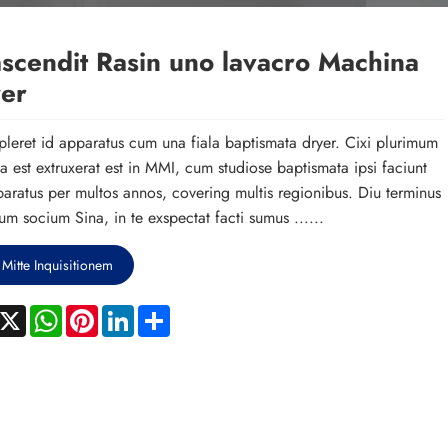
ascendit Rasin uno lavacro Machina
er
pleret id apparatus cum una fiala baptismata dryer. Cixi plurimum
a est extruxerat est in MMI, cum studiose baptismata ipsi faciunt
aratus per multos annos, covering multis regionibus. Diu terminus
um socium Sina, in te exspectat facti sumus ......
Mitte Inquisitionem
acebook
X
WhatsApp
Pinterest
LinkedIn
Share