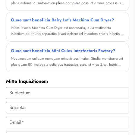
comparationes, considerationes emendi, apicibus sustentationis, et
plene automatic. Automatice plene complere possunt omnes processus
applicationes reales vitae -, adiuvans statuis an hoc instrumentum
attractio aquae, lavatio, adficio, siccitatibus, rinsing, inficio, et
classicum sit ius electio ad vitam tuam.
siccitatibus.
Quae sunt beneficia Baby Lotis Machina Cum Dryer?
Infans lavatio Machina Cum Dryer est necessaria, quia vestimenta
infantium ab adultis separatim lavari debent ad vitandum crucis-infectio,
et maxime vestimenta sunt genus A, adultorum vestimenta non sunt
necessaria classis A, et formaldehyde contentum est aliud.
Quae sunt beneficia Mini Culex interfectoris Factory?
Nocumentum culicum numquam minoris aestimatur. Studia monstraverunt
plus quam 80 morbos a culicibus traductos esse, ut virus Zika, febris
flava, febris dengue, encephalitis Iaponica et alii morbi a culicibus
traduci possunt.
Mitte Inquisitionem