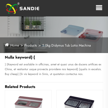
Home
Products
5.0kg Didymus Tub Lotio Machina
Nulla keyword} {
} {Keyword est available in officinas, amet et quasi unus de ducens artifices ex
China, et vestiantur usque provecta providere nos keyword} {qualis in excelsis.
Buy cheap} {Si vis keyword in Sinis, ut quotation contactus nos.
Related Products