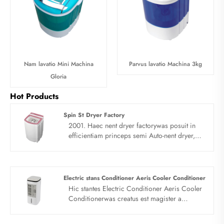
Nam lavatio Mini Machina
Parvus lavatio Machina 3kg
Gloria
Hot Products
Spin St Dryer Factory
2001. Haec nent dryer factorywas posuit in
efficientiam princeps semi Auto-nent dryer,
siccatio munus habete, quod est 5.5kg
facultatem, summus efficientiam et ieiunium.
Et duc exercitum ars est duplex fungus
probationem lava mollis et mundis lava
Electric stans Conditioner Aeris Cooler Conditioner
perfectum compositum.
Hic stantes Electric Conditioner Aeris Cooler
Conditionerwas creatus est magister a
consilio team, princeps efficientiam consilio
atmosphaerica, elegans figura.