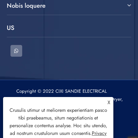
Nobis loquere
US
Copyright © 2022 CIXI SANDIE ELECTRICAL
APPLICANDIS CO.,LTD. Lavatio Machina, Spin Dryer,
X
Air Cooling Fan All Rights Reserved.
Crusulis utimur ut meliorem experientiam pasco
tibi praebeamus, situm negotiationis et
personalize contentus analyse. Hoc situ utendo,
ad nostrum crustulorum usum consentis.
Privacy