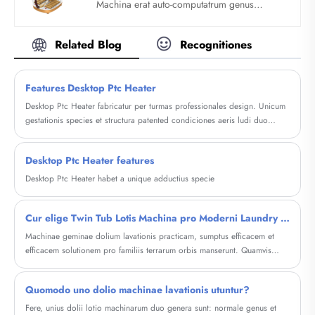
Machina erat auto-computatrum genus
thymiamatis duodecim scutulis, creata a
professio bigas consilio, sic cum effectu
Related Blog
Recognitiones
promoveat sanguinem circulationem,
metabolismi improves, tabem contactis
labore et aequabis meridianorum.
Features Desktop Ptc Heater
Desktop Ptc Heater fabricatur per turmas professionales design. Unicum
gestationis species et structura patented condiciones aeris ludi duo
functiones calefactionis et ventilationis exercent.
Desktop Ptc Heater features
Desktop Ptc Heater habet a unique adductius specie
Cur elige Twin Tub Lotis Machina pro Moderni Laundry Needs?
Machinae geminae dolium lavationis practicam, sumptus efficacem et
efficacem solutionem pro familiis terrarum orbis manserunt. Quamvis
machinis automaticis plene oriantur, hae semi-automaticae unitates reales
dolorum emptorum solvere pergunt ut puncta aquae inopiae, angustiae
Quomodo uno dolio machinae lavationis utuntur?
oeconomicae et portabilitas. Hic dux comprehensivus explorat quomodo
dolium lavacrum geminae machinae operantur, eorum commoda,
Fere, unius dolii lotio machinarum duo genera sunt: ​​normale genus et